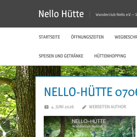
Zum
Nello Hütte
Inhalt
Wanderclub Nello e.V. 
springen
STARTSEITE
ÖFFNUNGSZEITEN
WEGBESCHR
SPEISEN UND GETRÄNKE
HÜTTENHOPPING
NELLO-HÜTTE 070
4. JUNI 2026
WEBSEITEN AUTHOR